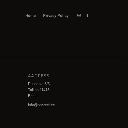
Home
Privacy Policy
AADRESS
Ruunaoja 6/3
Tallinn 11415
Eesti
info@hnsteel.ee